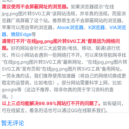
建议使用不会屏蔽网址的浏览器。
如果浏览器提示“在线
jpg,png图片转SVG工具”该网站违规，并非真的违规。而是浏
览器厂商屏蔽了这个站。推荐原生态不会屏蔽网站的浏览器，
苹果可以用自带的浏览器，
Alook浏览器
、
X浏览器
、
VIA浏览
器
、
微软Edge
等
通常打不开“在线jpg,png图片转SVG工具”都是因为网络问
题。
好的网站会针对三大运营商(电信、移动、联通)进行优
化，所以小网站会遇到一些网络打不开。可以来快导航网寻找
“在线jpg,png图片转SVG工具”最新网址、“在线jpg,png图片转
SVG工具”发布页和“在线jpg,png图片转SVG工具”备用网址。
一劳永逸的话，我们推荐使用加速器（将自己的网络切换成更
稳定的运营商，比如电信）。部分网站需要科学上网，比如
google等（这边不推荐，除非你真的用于学习资料的查
询。）
以上三点均能解决99.99%网站打不开的问题了。
如有疑问，
可在线留言，着急的话也可以通过QQ在线联系我们。
暂无评论