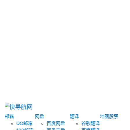
网盘搜索
书籍搜索
文案大全
聚合搜索
资源分享
博客论坛
探索发现
趣站
酷站
全景
临时邮箱
榜单排名
邮箱
网盘
翻译
地图
股票
QQ邮箱
百度网盘
谷歌翻译