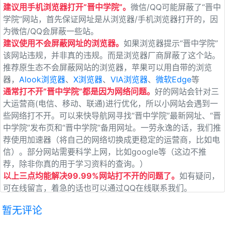
建议用手机浏览器打开“晋中学院”。
微信/QQ可能屏蔽了“晋中
学院”网站，首先保证网址是从浏览器/手机浏览器打开的，因
为微信/QQ会屏蔽一些站。
建议使用不会屏蔽网址的浏览器。
如果浏览器提示“晋中学院”
该网站违规，并非真的违规。而是浏览器厂商屏蔽了这个站。
推荐原生态不会屏蔽网站的浏览器，苹果可以用自带的浏览
器，
Alook浏览器
、
X浏览器
、
VIA浏览器
、
微软Edge
等
通常打不开“晋中学院”都是因为网络问题。
好的网站会针对三
大运营商(电信、移动、联通)进行优化，所以小网站会遇到一
些网络打不开。可以来快导航网寻找“晋中学院”最新网址、“晋
中学院”发布页和“晋中学院”备用网址。一劳永逸的话，我们推
荐使用加速器（将自己的网络切换成更稳定的运营商，比如电
信）。部分网站需要科学上网，比如google等（这边不推
荐，除非你真的用于学习资料的查询。）
以上三点均能解决99.99%网站打不开的问题了。
如有疑问，
可在线留言，着急的话也可以通过QQ在线联系我们。
暂无评论