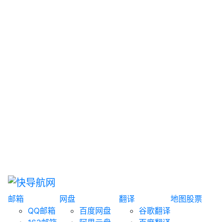
网盘搜索
书籍搜索
文案大全
聚合搜索
资源分享
博客论坛
探索发现
趣站
酷站
全景
临时邮箱
榜单排名
邮箱
网盘
翻译
地图
股票
QQ邮箱
百度网盘
谷歌翻译