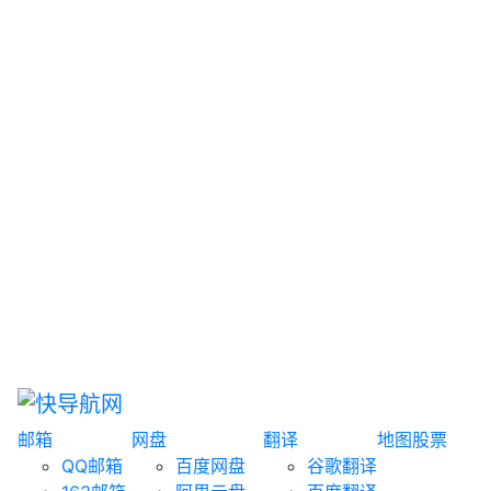
网盘搜索
书籍搜索
文案大全
聚合搜索
资源分享
博客论坛
探索发现
趣站
酷站
全景
临时邮箱
榜单排名
邮箱
网盘
翻译
地图
股票
QQ邮箱
百度网盘
谷歌翻译