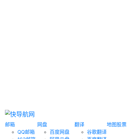
网盘搜索
书籍搜索
文案大全
聚合搜索
资源分享
博客论坛
探索发现
趣站
酷站
全景
临时邮箱
榜单排名
邮箱
网盘
翻译
地图
股票
QQ邮箱
百度网盘
谷歌翻译