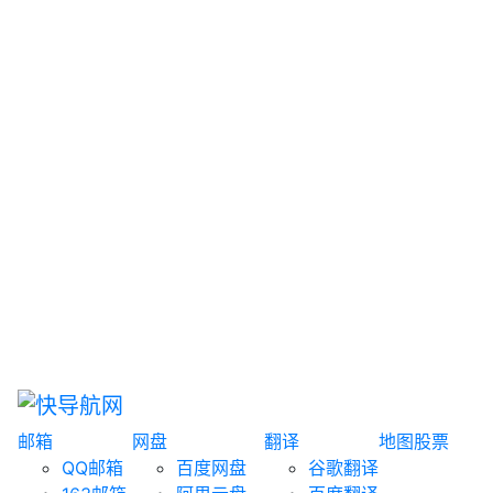
网盘搜索
书籍搜索
文案大全
聚合搜索
资源分享
博客论坛
探索发现
趣站
酷站
全景
临时邮箱
榜单排名
邮箱
网盘
翻译
地图
股票
QQ邮箱
百度网盘
谷歌翻译