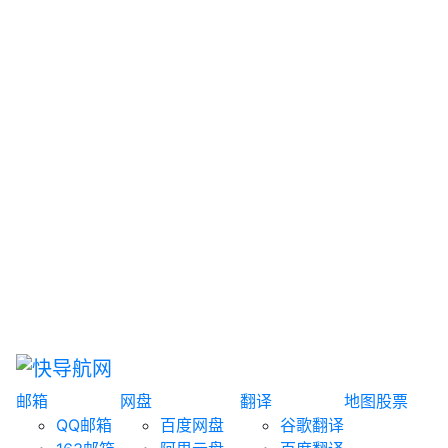
网盘搜索
书籍搜索
文案大全
聚合搜索
资源分享
博客论坛
探索发现
趣站
酷站
全景
临时邮箱
榜单排名
邮箱
网盘
翻译
地图
股票
QQ邮箱
百度网盘
谷歌翻译