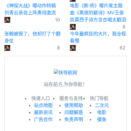
《神探大战》曝动作特辑
电影《断·桥》曝片尾主题
刘青云亲自上阵勇闯激流
曲《黑夜的献诗》MV王俊
10
凯莫西子诗方言合唱太戳泪
8
张翰被毁了，他却打了个翻
今年最疯狂的大片，我全程
身仗
看懵
8
62
站在前方,为你导航！
快速入口
服务与支持
热门导航
站点地图
使用帮助
二次元
最新资讯
问题解惑
电影
广告合作
免责声明
摸鱼