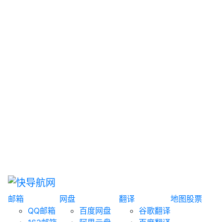
网盘搜索
书籍搜索
文案大全
聚合搜索
资源分享
博客论坛
探索发现
趣站
酷站
全景
临时邮箱
榜单排名
邮箱
网盘
翻译
地图
股票
QQ邮箱
百度网盘
谷歌翻译