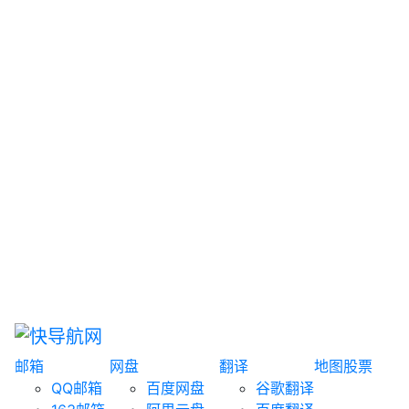
网盘搜索
书籍搜索
文案大全
聚合搜索
资源分享
博客论坛
探索发现
趣站
酷站
全景
临时邮箱
榜单排名
邮箱
网盘
翻译
地图
股票
QQ邮箱
百度网盘
谷歌翻译