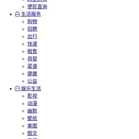
便民查询
生活服务
购物
招聘
出行
快递
租售
母婴
菜谱
健康
公益
娱乐生活
影视
动漫
幽默
壁纸
美图
图文