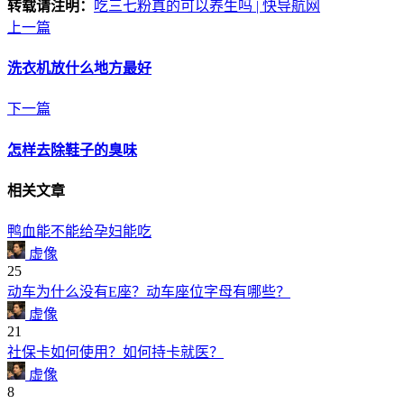
转载请注明：
吃三七粉真的可以养生吗 | 快导航网
上一篇
洗衣机放什么地方最好
下一篇
怎样去除鞋子的臭味
相关文章
鸭血能不能给孕妇能吃
虚像
25
动车为什么没有E座？动车座位字母有哪些？
虚像
21
社保卡如何使用？如何持卡就医？
虚像
8