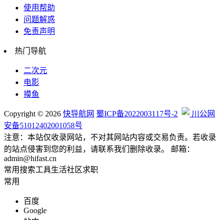
使用帮助
自媒体相关
问题解惑
免责声明
热门导航
网络科技
二次元
电影
摸鱼
编程帮手
Copyright © 2026
快导航网
蜀ICP备2022003117号-2
川公网
安备51012402001058号
注意：本站仅收录网站，不对其网站内容或交易负责。若收录
的站点侵害到您的利益，请联系我们删除收录。 邮箱：
admin@hifast.cn
综合其他
常用
搜索
工具
生活
社区
求职
常用
百度
Google
站长助手