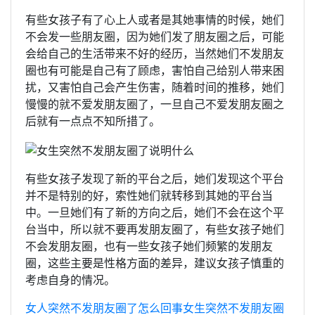
有些女孩子有了心上人或者是其她事情的时候，她们
不会发一些朋友圈，因为她们发了朋友圈之后，可能
会给自己的生活带来不好的经历，当然她们不发朋友
圈也有可能是自己有了顾虑，害怕自己给别人带来困
扰，又害怕自己会产生伤害，随着时间的推移，她们
慢慢的就不爱发朋友圈了，一旦自己不爱发朋友圈之
后就有一点点不知所措了。
有些女孩子发现了新的平台之后，她们发现这个平台
并不是特别的好，索性她们就转移到其她的平台当
中。一旦她们有了新的方向之后，她们不会在这个平
台当中，所以就不要再发朋友圈了，有些女孩子她们
不会发朋友圈，也有一些女孩子她们频繁的发朋友
圈，这些主要是性格方面的差异，建议女孩子慎重的
考虑自身的情况。
女人突然不发朋友圈了怎么回事
女生突然不发朋友圈