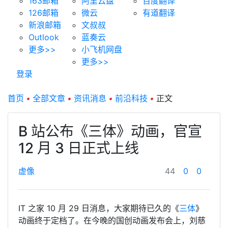
163邮箱
阿里云盘
百度翻译
126邮箱
微云
有道翻译
新浪邮箱
文叔叔
Outlook
蓝奏云
更多>>
小飞机网盘
更多>>
登录
首页
•
全部文章
•
资讯消息
•
前沿科技
•
正文
B 站公布《三体》动画，官宣
12 月 3 日正式上线
虚像
44
0
0
IT 之家 10 月 29 日消息，大家期待已久的《
三体
》
动画终于定档了。在今晚的国创动画发布会上，刘慈