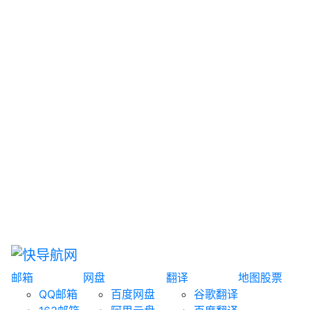
网盘搜索
书籍搜索
文案大全
聚合搜索
资源分享
博客论坛
探索发现
趣站
酷站
全景
临时邮箱
榜单排名
邮箱
网盘
翻译
地图
股票
QQ邮箱
百度网盘
谷歌翻译