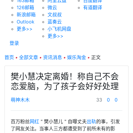
163邮箱
阿里云盘
百度翻译
126邮箱
微云
有道翻译
新浪邮箱
文叔叔
Outlook
蓝奏云
更多>>
小飞机网盘
更多>>
登录
首页
•
全部文章
•
资讯消息
•
娱乐淘金
•
正文
樊小慧决定离婚！称自己不会
恋爱脑，为了孩子会好好处理
萌神木木
33
0
0
百万粉丝
网红
" 樊小慧儿 " 自曝丈夫
出轨
的事，引发
了网友关注。当事人三方都遭受到了前所未有的影