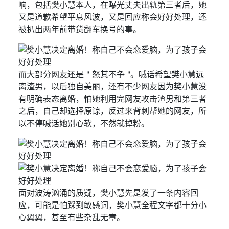
响，包括樊小慧本人，在曝光丈夫出轨第三者后，她
又是道歉希望平息风波，又是回应称会好好处理，还
被扒出两年前带货翻车换号的事。
而大部分网友还是 " 怒其不争 "。喊话希望樊小慧远
离渣男，以后独自美丽，还有不少网友因为樊小慧没
有明确表态离婚，怕她利用完网友攻击渣男和第三者
之后，自己却选择原谅，反过来背刺帮她的网友，所
以不停喊话她别心软，不然就掉粉。
面对波涛汹涌的质疑，樊小慧先是发了一条内容回
应，可能是怕踩到敏感词，樊小慧全程文字都十分小
心翼翼，甚至有些杂乱无章。