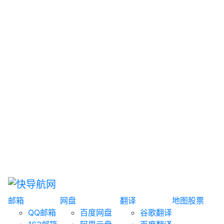
网盘搜索
书籍搜索
文案大全
聚合搜索
资源分享
博客论坛
探索发现
趣站
酷站
全景
临时邮箱
榜单排名
邮箱
网盘
翻译
地图
股票
QQ邮箱
百度网盘
谷歌翻译