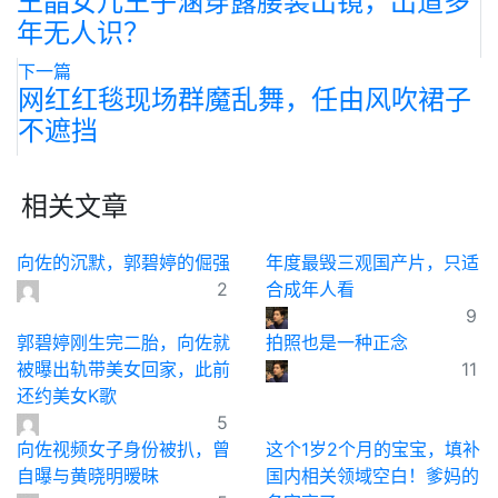
王晶女儿王子涵穿露腰装出镜，出道多
年无人识？
下一篇
网红红毯现场群魔乱舞，任由风吹裙子
不遮挡
相关文章
向佐的沉默，郭碧婷的倔强
年度最毁三观国产片，只适
2
合成年人看
9
郭碧婷刚生完二胎，向佐就
拍照也是一种正念
被曝出轨带美女回家，此前
11
还约美女K歌
5
向佐视频女子身份被扒，曾
这个1岁2个月的宝宝，填补
自曝与黄晓明暧昧
国内相关领域空白！爹妈的