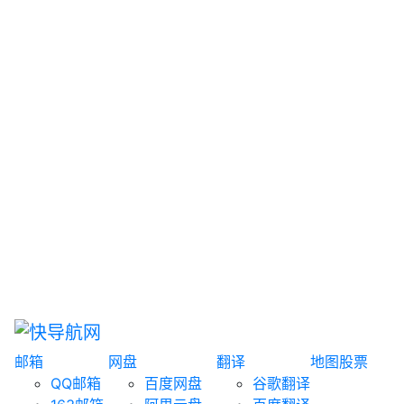
网盘搜索
书籍搜索
文案大全
聚合搜索
资源分享
博客论坛
探索发现
趣站
酷站
全景
临时邮箱
榜单排名
邮箱
网盘
翻译
地图
股票
QQ邮箱
百度网盘
谷歌翻译