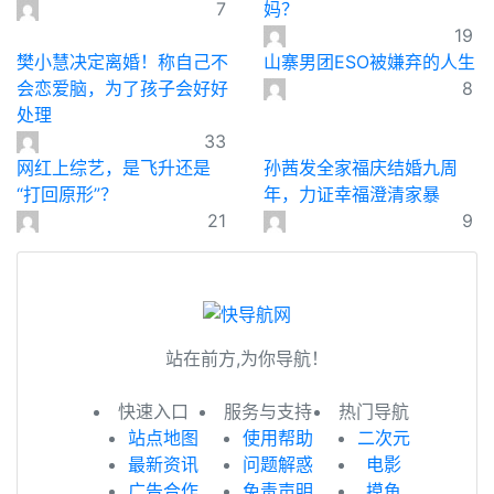
7
妈？
19
樊小慧决定离婚！称自己不
山寨男团ESO被嫌弃的人生
会恋爱脑，为了孩子会好好
8
处理
33
网红上综艺，是飞升还是
孙茜发全家福庆结婚九周
“打回原形”？
年，力证幸福澄清家暴
21
9
站在前方,为你导航！
快速入口
服务与支持
热门导航
站点地图
使用帮助
二次元
最新资讯
问题解惑
电影
广告合作
免责声明
摸鱼