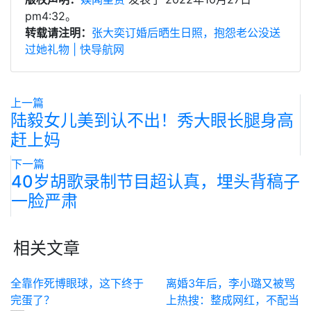
pm4:32。
转载请注明：
张大奕订婚后晒生日照，抱怨老公没送
过她礼物 | 快导航网
上一篇
陆毅女儿美到认不出！秀大眼长腿身高
赶上妈
下一篇
40岁胡歌录制节目超认真，埋头背稿子
一脸严肃
相关文章
全靠作死博眼球，这下终于
离婚3年后，李小璐又被骂
完蛋了？
上热搜：整成网红，不配当