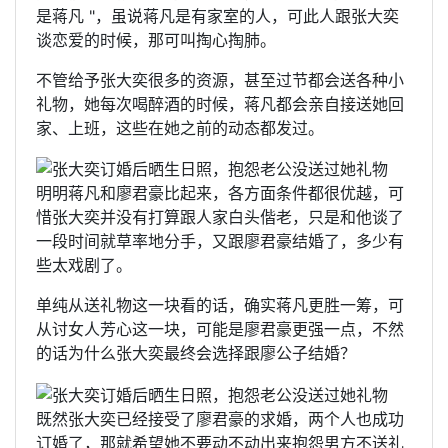
是蒋凡 "，虽说蒋凡是有家室的人，可此人跟张大奕
谈恋爱的时候，那可叫掏心掏肺。
不管给予张大奕很多的资源，甚至过节都会送各种小
礼物，她每次喝醉酒的时候，蒋凡都会亲自接送她回
家、上班，这些在她之前的动态都发过。
明明蒋凡和廖君豪比起来，各方面条件都很优越，可
惜张大奕并没有打算跟人家白头偕老，只是和他谈了
一段时间就草率地分手，又跟廖君豪结婚了，多少有
些太戏剧了。
单纯从送礼物这一块看的话，确实蒋凡更胜一筹，可
从讨女人芳心这一块，可能是廖君豪更强一点，不然
的话为什么张大奕最终会选择跟廖公子结婚？
既然张大奕已经接受了廖君豪的求婚，两个人也成功
订婚了，那就希望她不要动不动出来抱怨男方不送礼