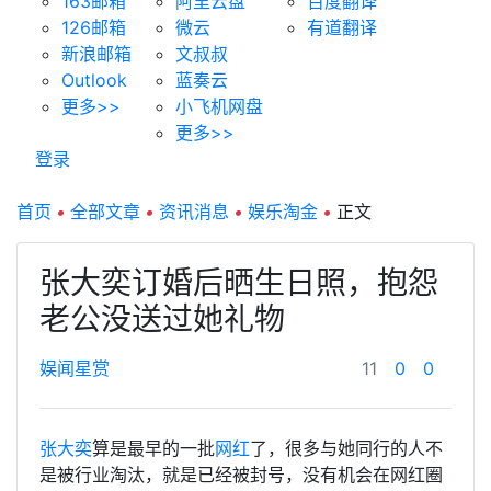
163邮箱
阿里云盘
百度翻译
126邮箱
微云
有道翻译
新浪邮箱
文叔叔
Outlook
蓝奏云
更多>>
小飞机网盘
更多>>
登录
首页
•
全部文章
•
资讯消息
•
娱乐淘金
•
正文
张大奕订婚后晒生日照，抱怨
老公没送过她礼物
娱闻星赏
11
0
0
张大奕
算是最早的一批
网红
了，很多与她同行的人不
是被行业淘汰，就是已经被封号，没有机会在网红圈