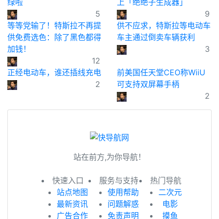
绿啦
上「绝绝子生成器」
5
9
等等党输了！特斯拉不再提
供不应求，特斯拉等电动车
供免费选色：除了黑色都得
车主通过倒卖车辆获利
加钱！
3
12
正经电动车，谁还插线充电
前美国任天堂CEO称WiiU
2
可支持双屏幕手柄
2
站在前方,为你导航！
快速入口
服务与支持
热门导航
站点地图
使用帮助
二次元
最新资讯
问题解惑
电影
广告合作
免责声明
摸鱼