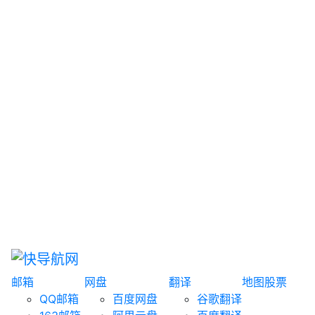
网盘搜索
书籍搜索
文案大全
聚合搜索
资源分享
博客论坛
探索发现
趣站
酷站
全景
临时邮箱
榜单排名
邮箱
网盘
翻译
地图
股票
QQ邮箱
百度网盘
谷歌翻译