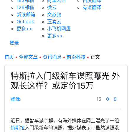
163邮箱
阿里云盘
百度翻译
126邮箱
微云
有道翻译
新浪邮箱
文叔叔
Outlook
蓝奏云
更多>>
小飞机网盘
更多>>
登录
首页
•
全部文章
•
资讯消息
•
前沿科技
•
正文
特斯拉入门级新车谍照曝光 外
观长这样？或定价15万
虚像
15
0
0
近日，据智车派了解，有海外媒体在网上曝光了一组
特斯拉
入门级新车的谍照。据外媒表示，虽然谍照没