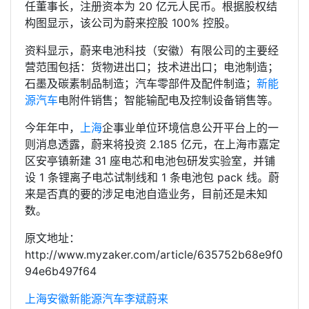
任董事长，注册资本为 20 亿元人民币。根据股权结
构图显示，该公司为蔚来控股 100% 控股。
资料显示，蔚来电池科技（安徽）有限公司的主要经
营范围包括：货物进出口；技术进出口；电池制造；
石墨及碳素制品制造；汽车零部件及配件制造；
新能
源汽车
电附件销售；智能输配电及控制设备销售等。
今年年中，
上海
企事业单位环境信息公开平台上的一
则消息透露，蔚来将投资 2.185 亿元，在上海市嘉定
区安亭镇新建 31 座电芯和电池包研发实验室，并铺
设 1 条锂离子电芯试制线和 1 条电池包 pack 线。蔚
来是否真的要的涉足电池自造业务，目前还是未知
数。
原文地址：
http://www.myzaker.com/article/635752b68e9f0
94e6b497f64
上海
安徽
新能源汽车
李斌
蔚来