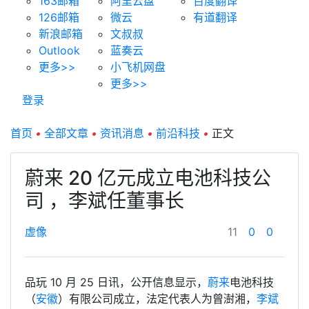
163邮箱
阿里云盘
百度翻译
126邮箱
微云
有道翻译
新浪邮箱
文叔叔
Outlook
蓝奏云
更多>>
小飞机网盘
更多>>
登录
首页
•
全部文章
•
资讯消息
•
前沿科技
•
正文
蔚来 20 亿元成立电池科技公
司 ，李斌任董事长
虚像
11
0
0
品玩 10 月 25 日讯，公开信息显示，
蔚来
电池科技
（
安徽
）有限公司成立，法定代表人为曾澍湘，
李斌