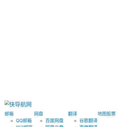
网盘搜索
书籍搜索
文案大全
聚合搜索
资源分享
博客论坛
探索发现
趣站
酷站
全景
临时邮箱
榜单排名
邮箱
网盘
翻译
地图
股票
QQ邮箱
百度网盘
谷歌翻译