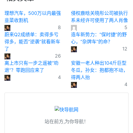
理想汽车，500万以内最强
侵权鹿晗关晓彤公司被执行
韭菜收割机
系未经许可使用了两人肖像
8
5
蔚来Q2成绩单：卖得多亏
造车新势力：“保时捷”的野
得多，能否“逆袭”就看新车
心，“杂牌车”的命？
了
12
26
离上市只有一步之遥被“劝
安徽一老人种出104斤巨型
退”？零跑回应来了
冬瓜，孙女：抱都抱不动，
4
得两人抬
4
站在前方,为你导航！