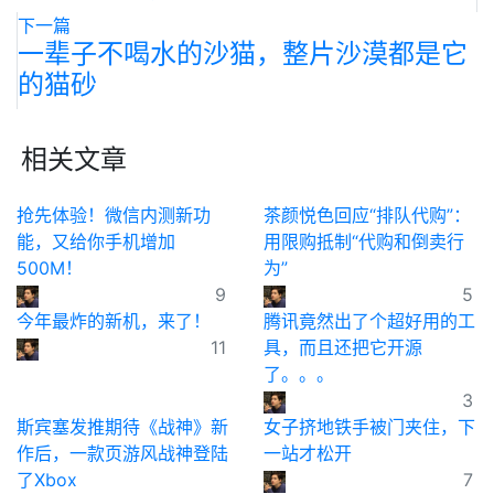
下一篇
一辈子不喝水的沙猫，整片沙漠都是它
的猫砂
相关文章
抢先体验！微信内测新功
茶颜悦色回应“排队代购”：
能，又给你手机增加
用限购抵制“代购和倒卖行
500M！
为”
9
5
今年最炸的新机，来了！
腾讯竟然出了个超好用的工
11
具，而且还把它开源
了。。。
3
斯宾塞发推期待《战神》新
女子挤地铁手被门夹住，下
作后，一款页游风战神登陆
一站才松开
了Xbox
7