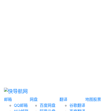
网盘搜索
书籍搜索
文案大全
聚合搜索
资源分享
博客论坛
探索发现
趣站
酷站
全景
临时邮箱
榜单排名
邮箱
网盘
翻译
地图
股票
QQ邮箱
百度网盘
谷歌翻译