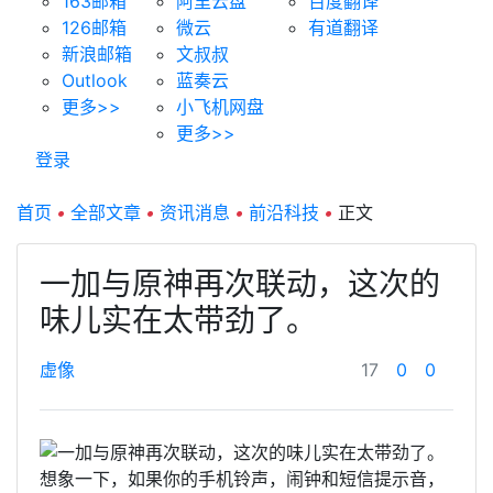
163邮箱
阿里云盘
百度翻译
126邮箱
微云
有道翻译
新浪邮箱
文叔叔
Outlook
蓝奏云
更多>>
小飞机网盘
更多>>
登录
首页
•
全部文章
•
资讯消息
•
前沿科技
•
正文
一加与原神再次联动，这次的
味儿实在太带劲了。
虚像
17
0
0
想象一下，如果你的手机铃声，闹钟和短信提示音，