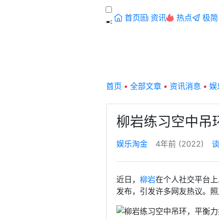
首页
资讯
热点
极简
首页
•
全部文章
•
资讯消息
•
娱
柳岩练习空中吊
娱乐淘金
4年前 (2022)
近日，
柳岩
在个人社交平台上
发布，引发许多网友热议。照