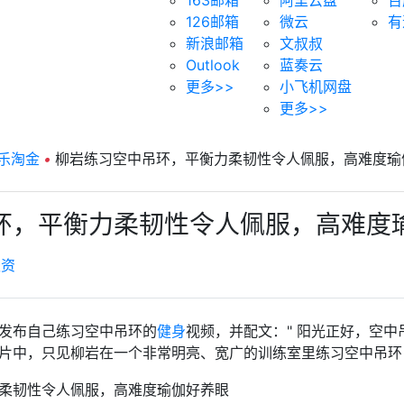
126邮箱
微云
有
新浪邮箱
文叔叔
Outlook
蓝奏云
更多>>
小飞机网盘
更多>>
乐淘金
•
柳岩练习空中吊环，平衡力柔韧性令人佩服，高难度瑜
环，平衡力柔韧性令人佩服，高难度
谈资
发布自己练习空中吊环的
健身
视频，并配文：" 阳光正好，空中
片中，只见柳岩在一个非常明亮、宽广的训练室里练习空中吊环