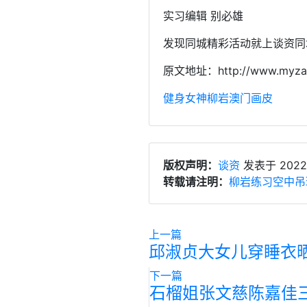
实习编辑 别必雄
发现同城精彩活动就上谈资同
原文地址：http://www.myzake
健身
女神
柳岩
澳门
画皮
版权声明：
谈资
发表于 2022
转载请注明：
柳岩练习空中吊
上一篇
邱淑贞大女儿穿睡衣
下一篇
石榴姐张文慈陈嘉佳