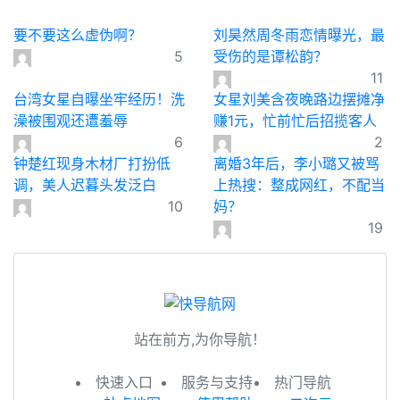
要不要这么虚伪啊？
刘昊然周冬雨恋情曝光，最
5
受伤的是谭松韵？
11
台湾女星自曝坐牢经历！洗
女星刘美含夜晚路边摆摊净
澡被围观还遭羞辱
赚1元，忙前忙后招揽客人
6
2
钟楚红现身木材厂打扮低
离婚3年后，李小璐又被骂
调，美人迟暮头发泛白
上热搜：整成网红，不配当
10
妈？
19
站在前方,为你导航！
快速入口
服务与支持
热门导航