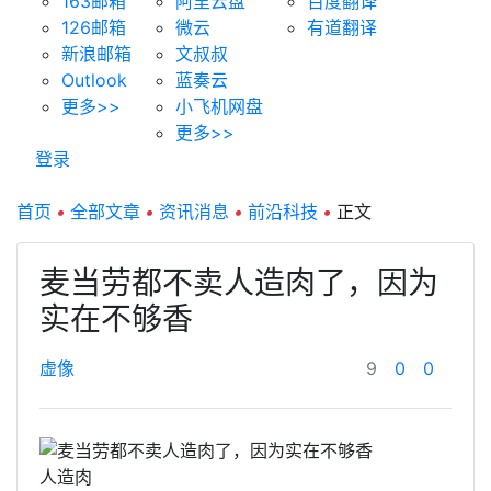
163邮箱
阿里云盘
百度翻译
126邮箱
微云
有道翻译
新浪邮箱
文叔叔
Outlook
蓝奏云
更多>>
小飞机网盘
更多>>
登录
首页
•
全部文章
•
资讯消息
•
前沿科技
•
正文
麦当劳都不卖人造肉了，因为
实在不够香
虚像
9
0
0
人造肉