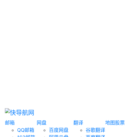
网盘搜索
书籍搜索
文案大全
聚合搜索
资源分享
博客论坛
探索发现
趣站
酷站
全景
临时邮箱
榜单排名
邮箱
网盘
翻译
地图
股票
QQ邮箱
百度网盘
谷歌翻译