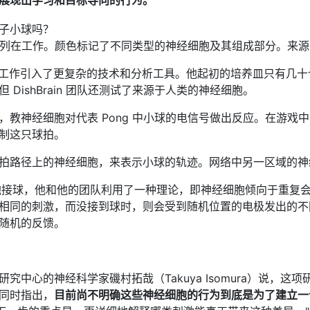
展现出学习和目标导向的行为。
细胞阵列在工作。颜色标记了不同类型的神经细胞及其组成部分。来源：Cor
 Labs 的工作引入了更复杂的技术和分析工具。他起初的培养皿只有几十个电
DishBrain 团队还测试了来源于人类的神经细胞。
，教神经细胞对代表 Pong 中小球的电信号做出反应。在游
制这只球拍。
拍路径上的神经细胞，来表示小球的轨迹。网络中另一区域的神
经细胞接球，他和他的团队利用了一种理论，即神经细胞倾向于重
相同的刺激，而没接到球时，则会受到随机位置的电极发出的不
随机的反馈。
研究中心的神经科学家磯村拓哉（Takuya Isomura）说
同时指出，
目前尚不明确这些神经细胞的行为到底是为了建立一