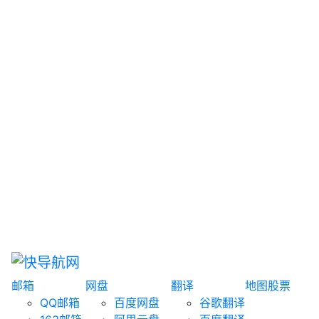
网盘搜索
书籍搜索
文案大全
聚合搜索
资源分享
博客论坛
探索发现
趣站
酷站
全景
临时邮箱
榜单排名
邮箱
网盘
翻译
地图
股票
QQ邮箱
百度网盘
谷歌翻译