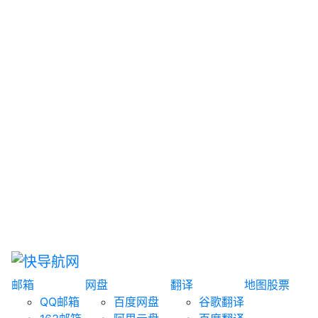
网盘搜索
书籍搜索
文案大全
聚合搜索
资源分享
博客论坛
探索发现
趣站
酷站
全景
临时邮箱
榜单排名
邮箱
网盘
翻译
地图
股票
QQ邮箱
百度网盘
谷歌翻译