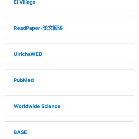
EI Village
ReadPaper-论文阅读
UlrichsWEB
PubMed
Worldwide Science