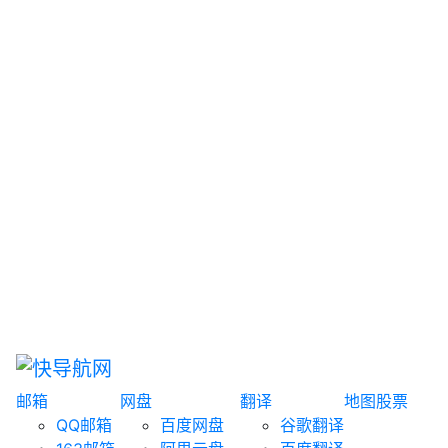
网盘搜索
书籍搜索
文案大全
聚合搜索
资源分享
博客论坛
探索发现
趣站
酷站
全景
临时邮箱
榜单排名
邮箱
网盘
翻译
地图
股票
QQ邮箱
百度网盘
谷歌翻译