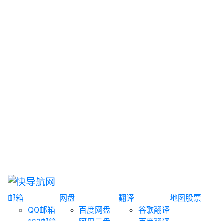
网盘搜索
书籍搜索
文案大全
聚合搜索
资源分享
博客论坛
探索发现
趣站
酷站
全景
临时邮箱
榜单排名
邮箱
网盘
翻译
地图
股票
QQ邮箱
百度网盘
谷歌翻译