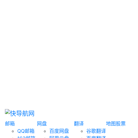
网盘搜索
书籍搜索
文案大全
聚合搜索
资源分享
博客论坛
探索发现
趣站
酷站
全景
临时邮箱
榜单排名
邮箱
网盘
翻译
地图
股票
QQ邮箱
百度网盘
谷歌翻译