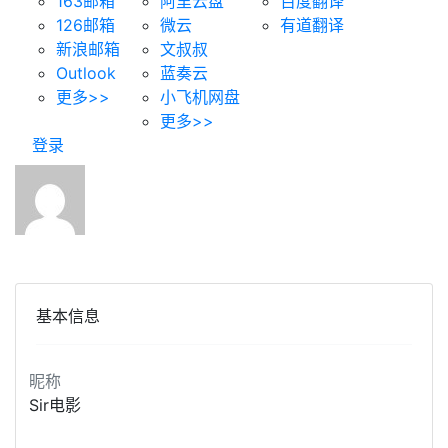
163邮箱
阿里云盘
百度翻译
126邮箱
微云
有道翻译
新浪邮箱
文叔叔
Outlook
蓝奏云
更多>>
小飞机网盘
更多>>
登录
Sir电影
读者
帅气的我简直无法用语言描述！
基本信息
昵称
Sir电影